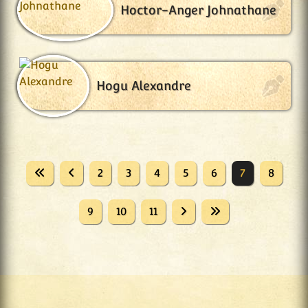
Hoctor-Anger Johnathane
Hogu Alexandre
2
3
4
5
6
7
8
9
10
11