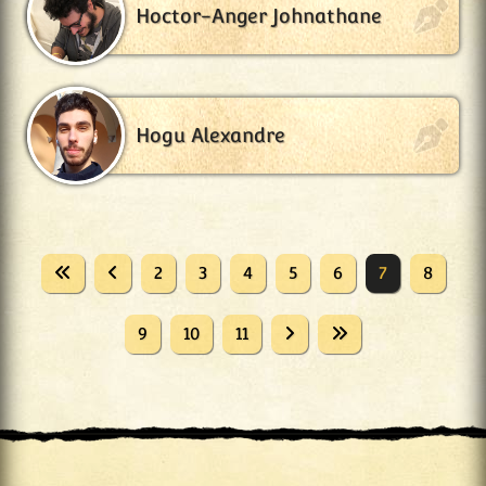
Hoctor-Anger Johnathane
Hogu Alexandre
2
3
4
5
6
7
8
9
10
11