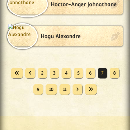
Hoctor-Anger Johnathane
Hogu Alexandre
2
3
4
5
6
7
8
9
10
11