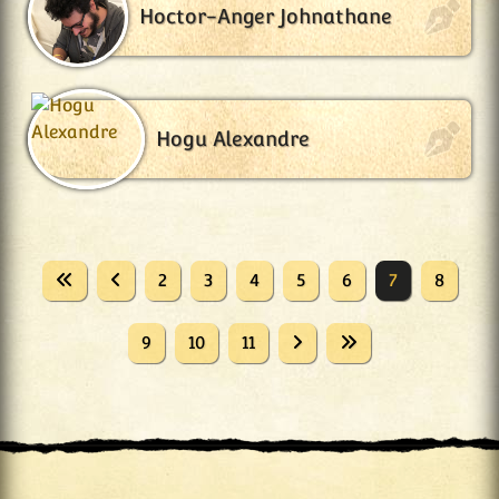
Hoctor-Anger Johnathane
Hogu Alexandre
2
3
4
5
6
7
8
9
10
11