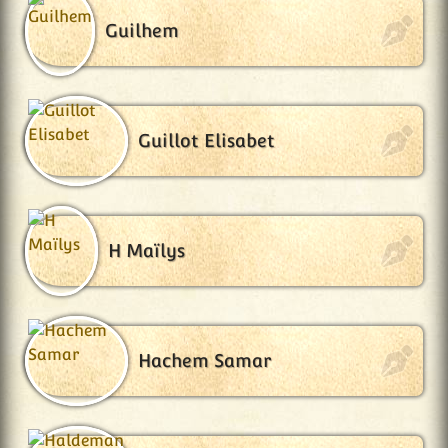
Guilhem
Guillot Elisabet
H Maïlys
Hachem Samar