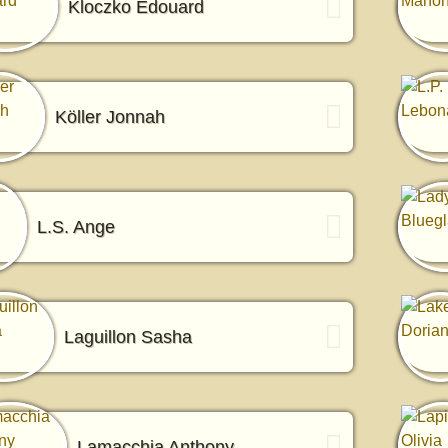
Kloczko Edouard
Köller Jonnah
L.S. Ange
Laguillon Sasha
Lamacchia Anthony