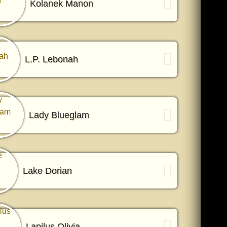
Kolanek Manon
L.P. Lebonah
Lady Blueglam
Lake Dorian
Lapilus Olivia