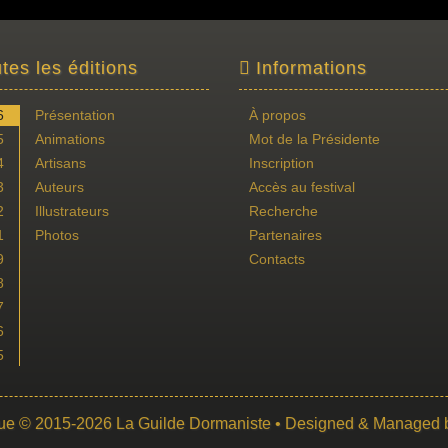
tes les éditions
Informations
6
Présentation
À propos
5
Animations
Mot de la Présidente
4
Artisans
Inscription
3
Auteurs
Accès au festival
2
Illustrateurs
Recherche
1
Photos
Partenaires
9
Contacts
8
7
6
5
ue
© 2015-2026
La Guilde Dormaniste
• Designed & Managed