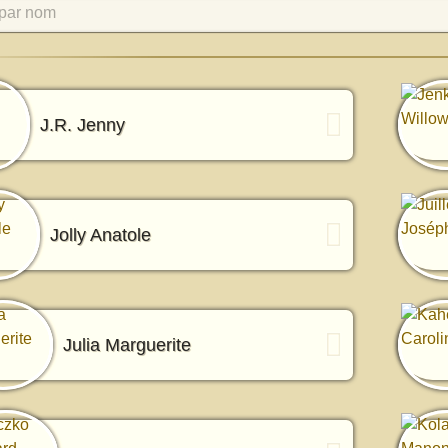
par nom
J.R. Jenny
Jolly Anatole
Julia Marguerite