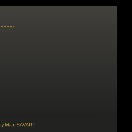
 by
Marc SAVART