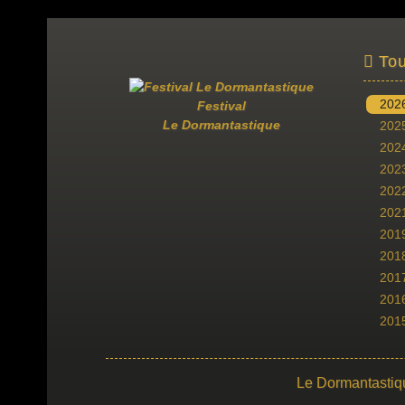
Tou
202
Festival
Le Dormantastique
202
202
202
202
202
201
201
201
201
201
Le Dormantastiq