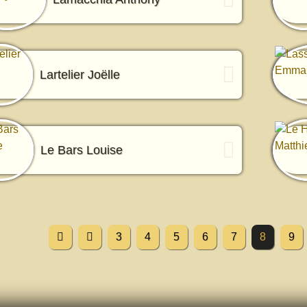
Lartelier Joëlle
Le Bars Louise
3
4
5
6
7
8
9