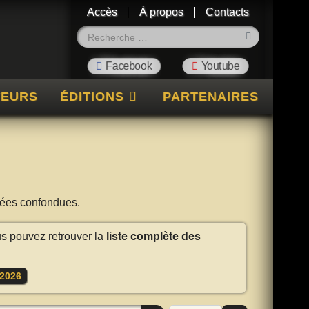
Accès
À propos
Contacts
Rechercher
TEURS
ÉDITIONS
PARTENAIRES
nnées confondues.
us pouvez retrouver la
liste complète des
2026