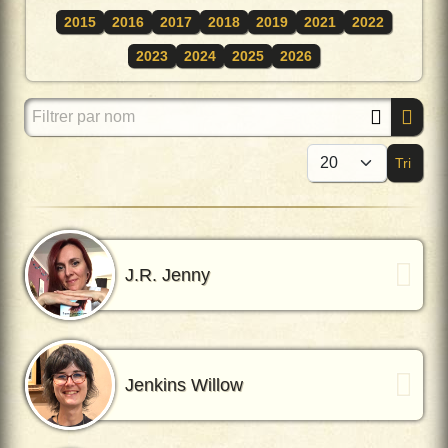
2015
2016
2017
2018
2019
2021
2022
2023
2024
2025
2026
Filtrer par nom
Tri
Affi
J.R. Jenny
Jenkins Willow