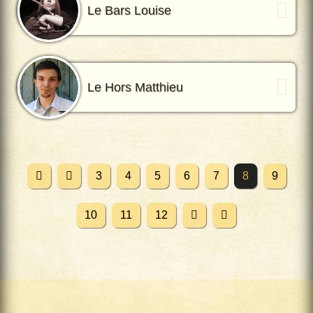
Le Bars Louise
Le Hors Matthieu
3
4
5
6
7
8
9
10
11
12