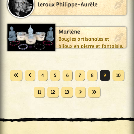
Leroux Philippe-Aurèle
Les Coups de Cœur de
Marlène
Bougies artisanales et
bijoux en pierre et fantaisie.
4
5
6
7
8
9
10
11
12
13