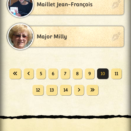
Maillet Jean-François
Major Milly
5
6
7
8
9
10
11
12
13
14