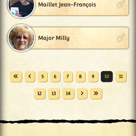
Maillet Jean-François
Major Milly
5
6
7
8
9
10
11
12
13
14