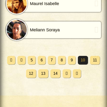
Maurel Isabelle
Meliann Soraya
5
6
7
8
9
10
11
12
13
14