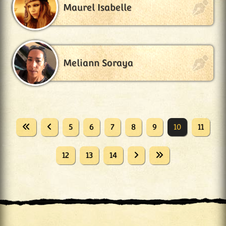
Maurel Isabelle
Meliann Soraya
5
6
7
8
9
10
11
12
13
14