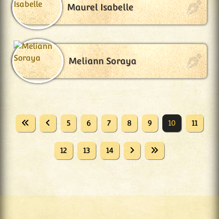
Maurel Isabelle
Meliann Soraya
5
6
7
8
9
10
11
12
13
14