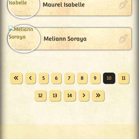
Maurel Isabelle
Meliann Soraya
5
6
7
8
9
10
11
12
13
14