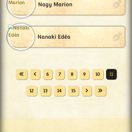
Nagy Marion
Nanaki Edéa
6
7
8
9
10
11
12
13
14
15