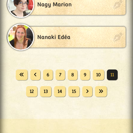
Nagy Marion
Nanaki Edéa
6
7
8
9
10
11
12
13
14
15