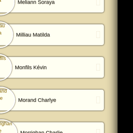
Meliann Soraya
Milliau Matilda
Monfils Kévin
Morand Charlye
Morrighan Charlie