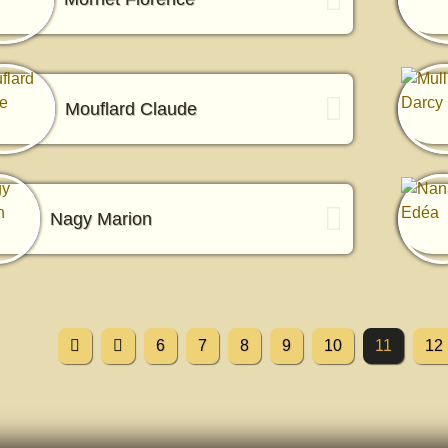
Mouflard Claude
Nagy Marion
6
7
8
9
10
11
12