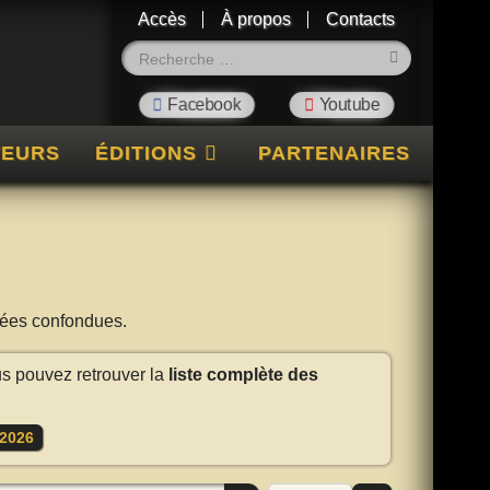
Accès
À propos
Contacts
Rechercher
TEURS
ÉDITIONS
PARTENAIRES
nnées confondues.
us pouvez retrouver la
liste complète des
2026