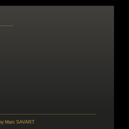
 by
Marc SAVART