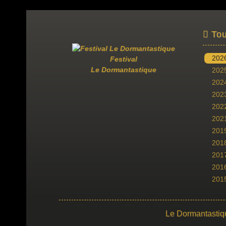
Tou
202
Festival
Le Dormantastique
202
202
202
202
202
201
201
201
201
201
Le Dormantastiq