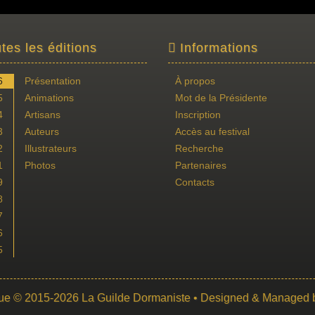
tes les éditions
Informations
6
Présentation
À propos
5
Animations
Mot de la Présidente
4
Artisans
Inscription
3
Auteurs
Accès au festival
2
Illustrateurs
Recherche
1
Photos
Partenaires
9
Contacts
8
7
6
5
ue
© 2015-2026
La Guilde Dormaniste
• Designed & Managed