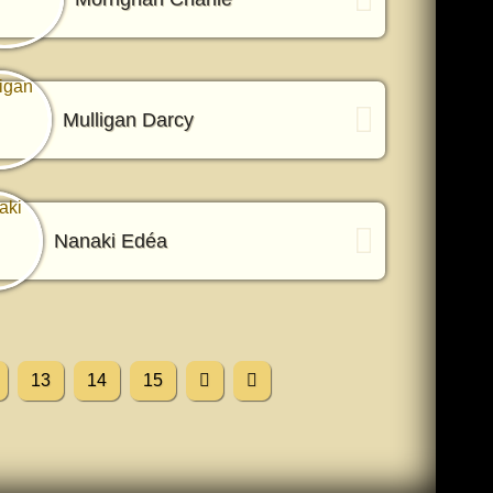
Mulligan Darcy
Nanaki Edéa
13
14
15