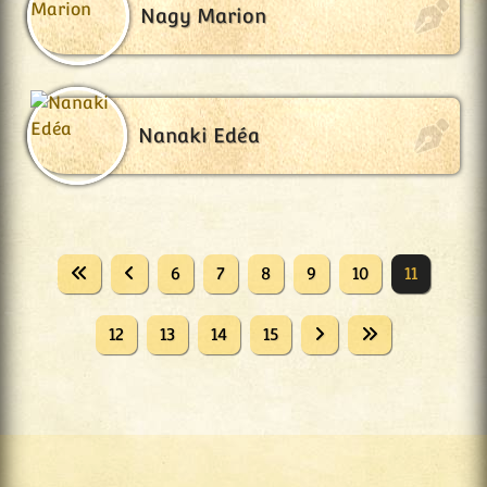
Nagy Marion
Nanaki Edéa
6
7
8
9
10
11
12
13
14
15