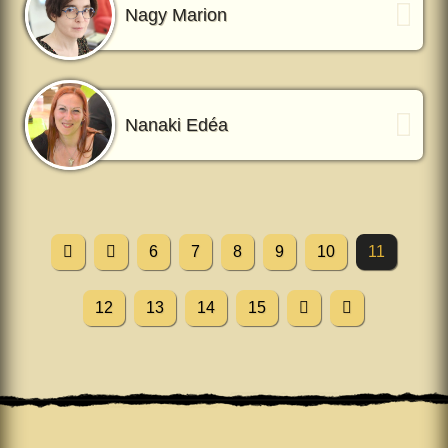
Nagy Marion
Nanaki Edéa
6
7
8
9
10
11
12
13
14
15