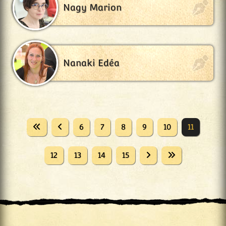
Nagy Marion
Nanaki Edéa
6
7
8
9
10
11
12
13
14
15