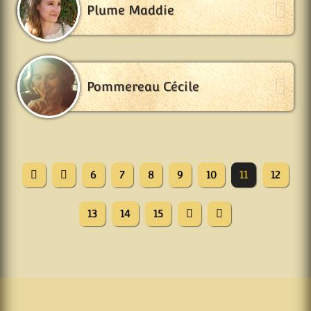
Plume Maddie
Pommereau Cécile
6
7
8
9
10
11
12
13
14
15