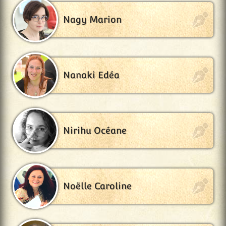
Nagy Marion
Nanaki Edéa
Nirihu Océane
Noëlle Caroline