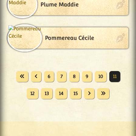
Plume Maddie
Pommereau Cécile
6
7
8
9
10
11
12
13
14
15