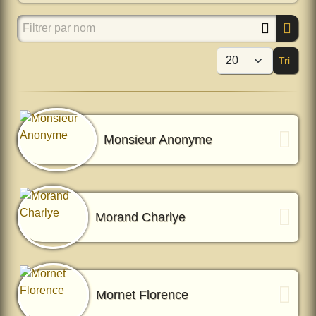
Filtrer par nom
Tri
Affi
Monsieur Anonyme
Morand Charlye
Mornet Florence