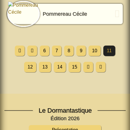
Pommereau Cécile
6
7
8
9
10
11
12
13
14
15
Le Dormantastique
Édition 2026
Présentation