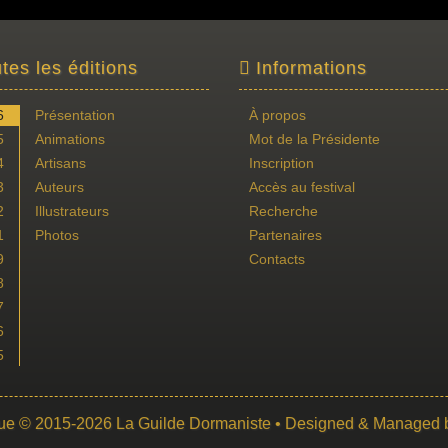
tes les éditions
Informations
6
Présentation
À propos
5
Animations
Mot de la Présidente
4
Artisans
Inscription
3
Auteurs
Accès au festival
2
Illustrateurs
Recherche
1
Photos
Partenaires
9
Contacts
8
7
6
5
ue
© 2015-2026
La Guilde Dormaniste
• Designed & Managed