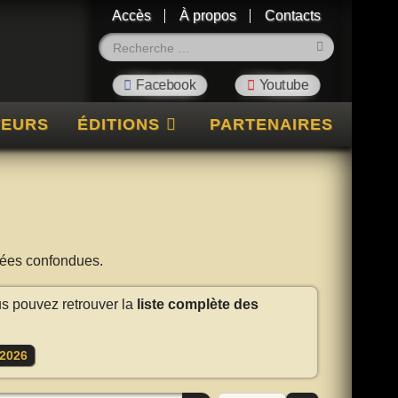
Accès
À propos
Contacts
Rechercher
TEURS
ÉDITIONS
PARTENAIRES
nnées confondues.
us pouvez retrouver la
liste complète des
2026