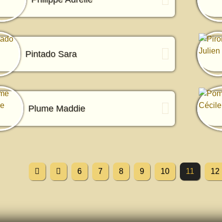
Pintado Sara
Plume Maddie
6
7
8
9
10
11
12