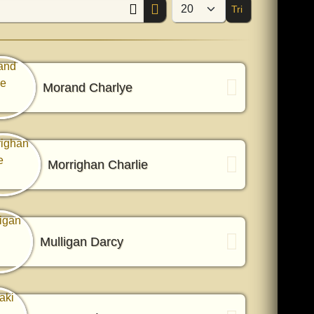
Tri
Afficher #
Morand Charlye
Morrighan Charlie
Mulligan Darcy