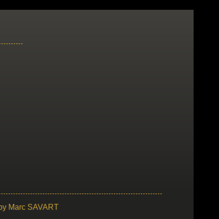
 by
Marc SAVART