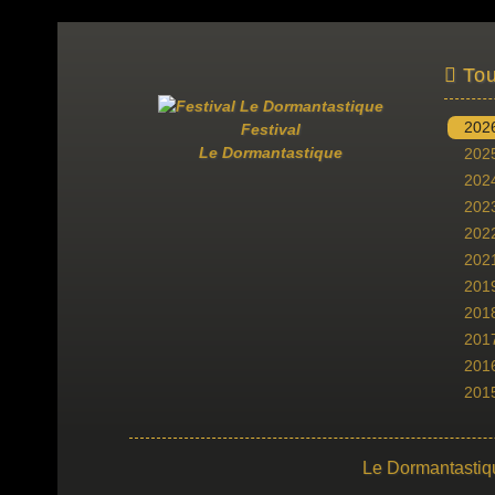
Tou
202
Festival
Le Dormantastique
202
202
202
202
202
201
201
201
201
201
Le Dormantastiq