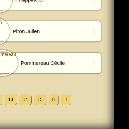
Piron Julien
Pommereau Cécile
13
14
15