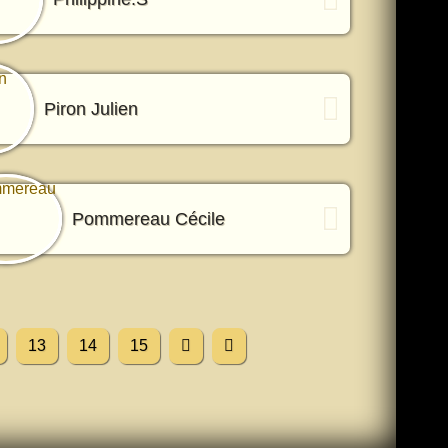
Piron Julien
Pommereau Cécile
13
14
15