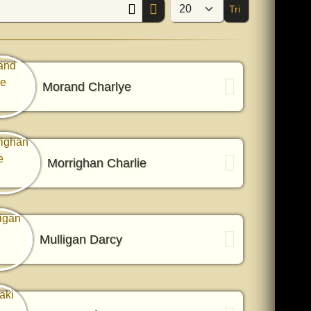
Tri
Afficher #
Morand Charlye
Morrighan Charlie
Mulligan Darcy