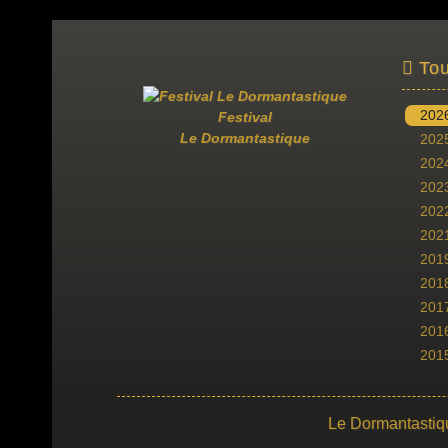
Tou
202
Festival
Le Dormantastique
202
202
202
202
202
201
201
201
201
201
Le Dormantastiq