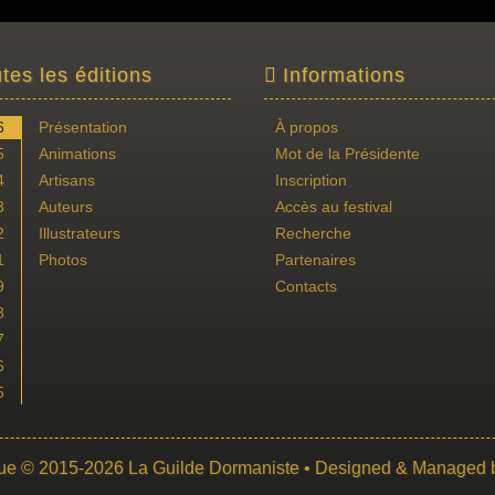
tes les éditions
Informations
6
Présentation
À propos
5
Animations
Mot de la Présidente
4
Artisans
Inscription
3
Auteurs
Accès au festival
2
Illustrateurs
Recherche
1
Photos
Partenaires
9
Contacts
8
7
6
5
ue
© 2015-2026
La Guilde Dormaniste
• Designed & Managed