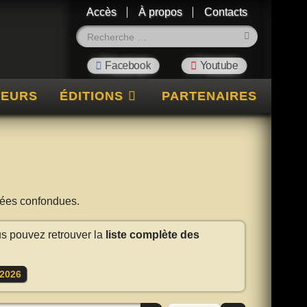
Accès
À propos
Contacts
Rechercher
TEURS
ÉDITIONS
PARTENAIRES
nnées confondues.
us pouvez retrouver la
liste complète des
2026