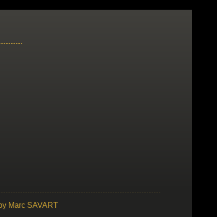
 by
Marc SAVART