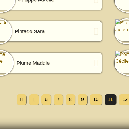
Pintado Sara
Plume Maddie
6
7
8
9
10
11
12