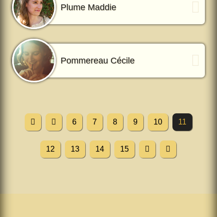
Plume Maddie
Pommereau Cécile
6
7
8
9
10
11
12
13
14
15