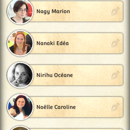
Nagy Marion
Nanaki Edéa
Nirihu Océane
Noëlle Caroline