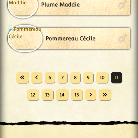
Plume Maddie
Pommereau Cécile
6
7
8
9
10
11
12
13
14
15