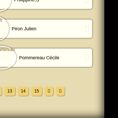
Piron Julien
Pommereau Cécile
13
14
15