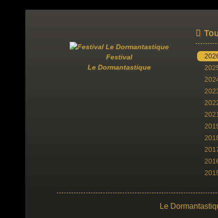
Tou
202
Festival
Le Dormantastique
202
202
202
202
202
201
201
201
201
201
Le Dormantastiq