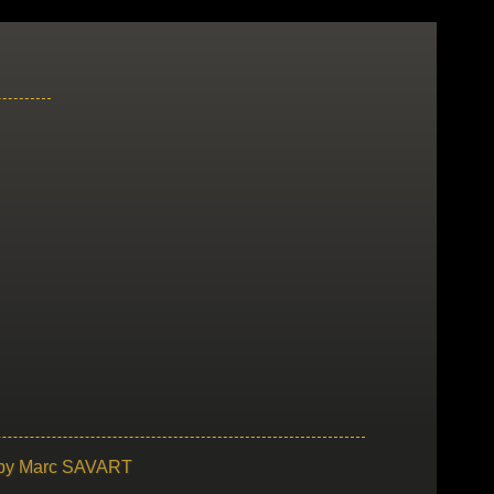
 by
Marc SAVART