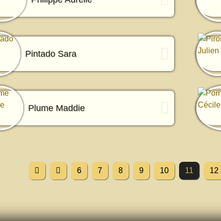
Pintado Sara
Plume Maddie
6
7
8
9
10
11
12