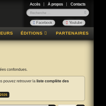
Accès
À propos
Contacts
Rechercher
TEURS
ÉDITIONS
PARTENAIRES
nnées confondues.
us pouvez retrouver la
liste complète des
2026