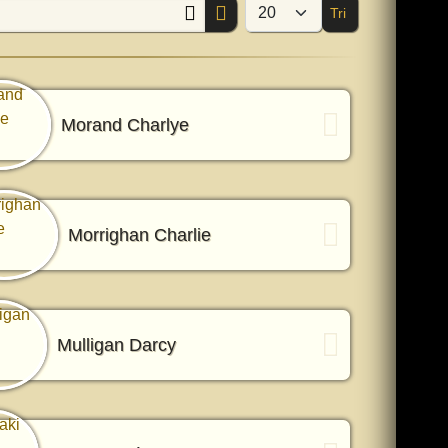
Tri
Afficher #
Morand Charlye
Morrighan Charlie
Mulligan Darcy