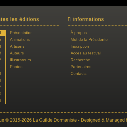
tes les éditions
Informations
6
Présentation
À propos
5
Animations
Mot de la Présidente
4
Artisans
Inscription
3
Auteurs
Accès au festival
2
Illustrateurs
Recherche
1
Photos
Partenaires
9
Contacts
8
7
6
5
ue
© 2015-2026
La Guilde Dormaniste
• Designed & Managed