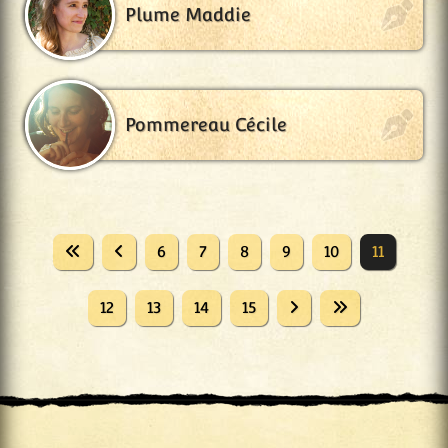
Plume Maddie
Pommereau Cécile
6
7
8
9
10
11
12
13
14
15