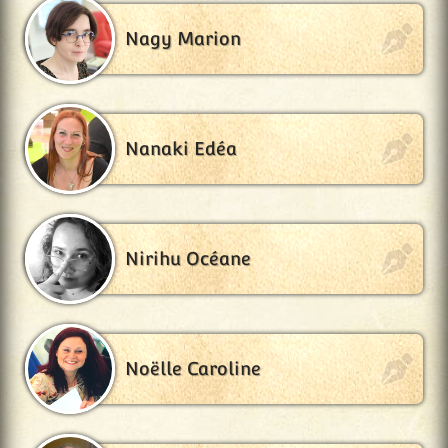
Nagy Marion
Nanaki Edéa
Nirihu Océane
Noëlle Caroline