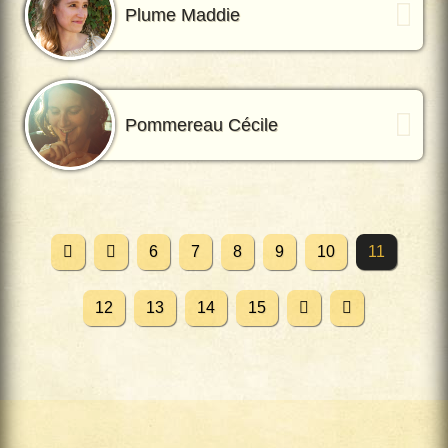
Plume Maddie
Pommereau Cécile
6
7
8
9
10
11
12
13
14
15