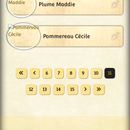
Plume Maddie
Pommereau Cécile
6
7
8
9
10
11
12
13
14
15