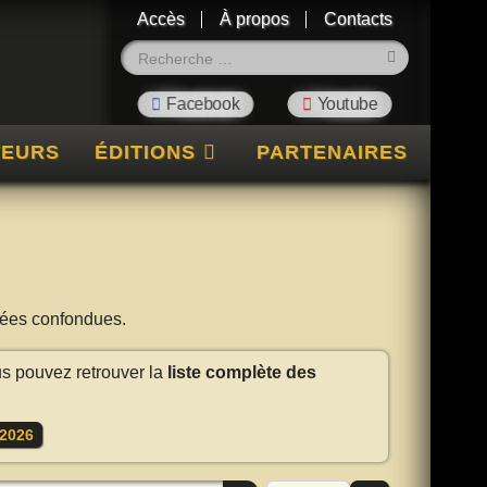
Accès
À propos
Contacts
Rechercher
TEURS
ÉDITIONS
PARTENAIRES
nnées confondues.
us pouvez retrouver la
liste complète des
2026