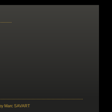
 by
Marc SAVART