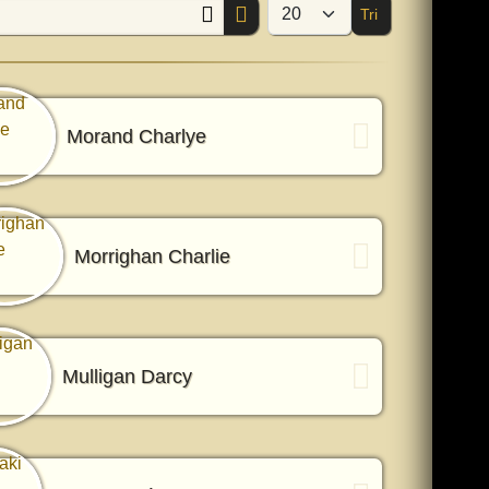
Tri
Afficher #
Morand Charlye
Morrighan Charlie
Mulligan Darcy