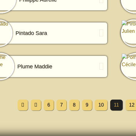
Pintado Sara
Plume Maddie
6
7
8
9
10
11
12