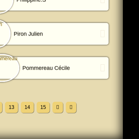
Piron Julien
Pommereau Cécile
13
14
15