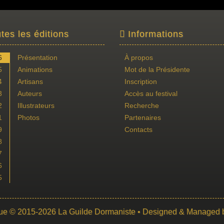
tes les éditions
Informations
6
Présentation
À propos
5
Animations
Mot de la Présidente
4
Artisans
Inscription
3
Auteurs
Accès au festival
2
Illustrateurs
Recherche
1
Photos
Partenaires
9
Contacts
8
7
6
5
ue
© 2015-2026
La Guilde Dormaniste
• Designed & Managed