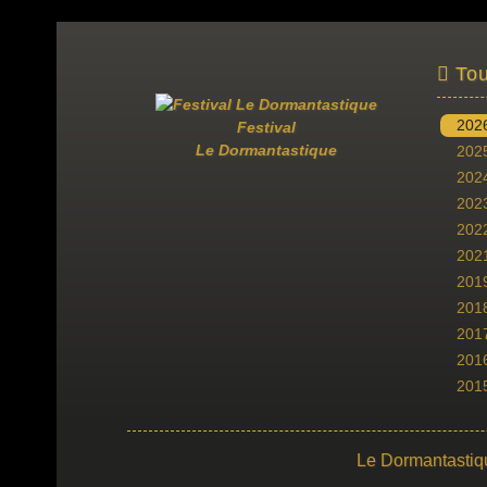
Tou
202
Festival
Le Dormantastique
202
202
202
202
202
201
201
201
201
201
Le Dormantastiq