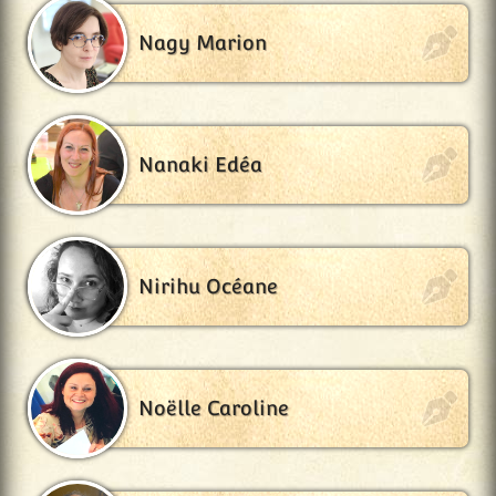
Nagy Marion
Nanaki Edéa
Nirihu Océane
Noëlle Caroline