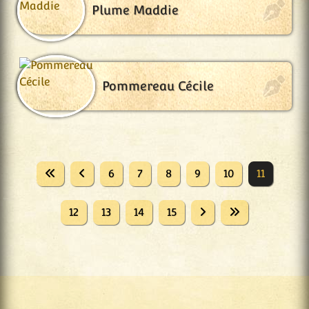
Plume Maddie
Pommereau Cécile
6
7
8
9
10
11
12
13
14
15