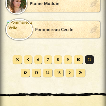
Plume Maddie
Pommereau Cécile
6
7
8
9
10
11
12
13
14
15