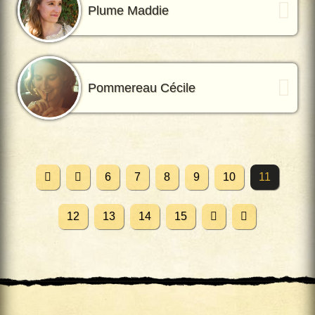
Plume Maddie
Pommereau Cécile
6
7
8
9
10
11
12
13
14
15