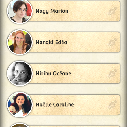
Nagy Marion
Nanaki Edéa
Nirihu Océane
Noëlle Caroline