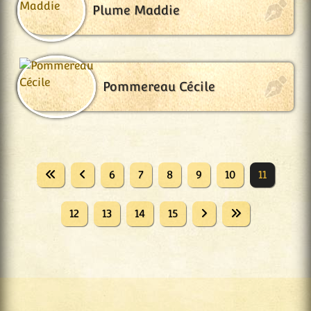
Plume Maddie
Pommereau Cécile
6
7
8
9
10
11
12
13
14
15