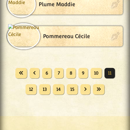
Plume Maddie
Pommereau Cécile
6
7
8
9
10
11
12
13
14
15