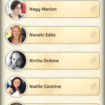
Nagy Marion
Nanaki Edéa
Nirihu Océane
Noëlle Caroline