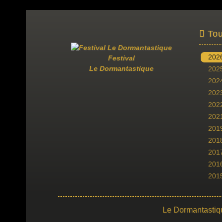
Tou
202
Festival
Le Dormantastique
202
202
202
202
202
201
201
201
201
201
Le Dormantastiq