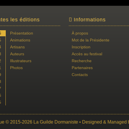
tes les éditions
Informations
6
Présentation
À propos
5
Animations
Mot de la Présidente
4
Artisans
Inscription
3
Auteurs
Accès au festival
2
Illustrateurs
Recherche
1
Photos
Partenaires
9
Contacts
8
7
6
5
ue
© 2015-2026
La Guilde Dormaniste
• Designed & Managed