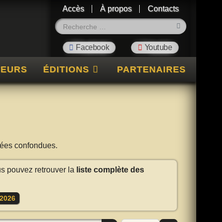
Accès
À propos
Contacts
Rechercher
TEURS
ÉDITIONS
PARTENAIRES
nnées confondues.
us pouvez retrouver la
liste complète des
2026