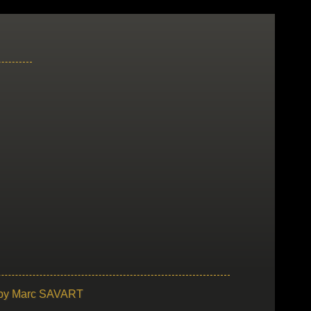
 by
Marc SAVART