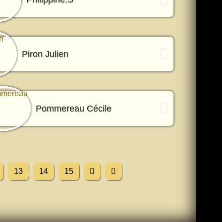
Piron Julien
Pommereau Cécile
13
14
15