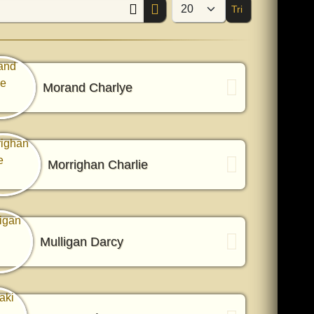
Tri
Afficher #
Morand Charlye
Morrighan Charlie
Mulligan Darcy