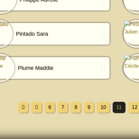
Pintado Sara
Plume Maddie
6
7
8
9
10
11
12