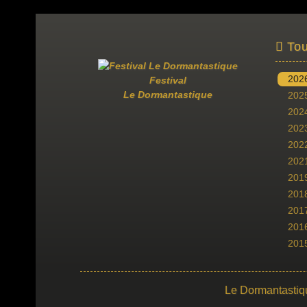
Tou
202
Festival
Le Dormantastique
202
202
202
202
202
201
201
201
201
201
Le Dormantastiq