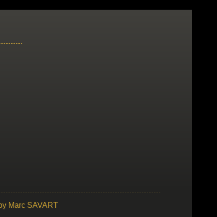
 by
Marc SAVART