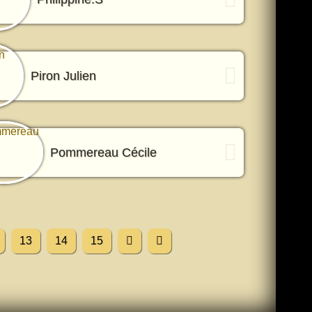
Piron Julien
Pommereau Cécile
13
14
15