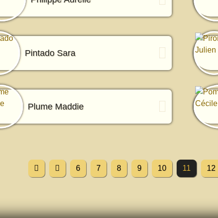
Pintado Sara
Plume Maddie
6
7
8
9
10
11
12