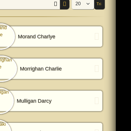
Tri
Afficher #
Morand Charlye
Morrighan Charlie
Mulligan Darcy