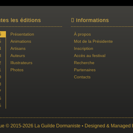
tes les éditions
Informations
6
Présentation
À propos
5
Animations
Mot de la Présidente
4
Artisans
Inscription
3
Auteurs
Accès au festival
2
Illustrateurs
Recherche
1
Photos
Partenaires
9
Contacts
8
7
6
5
ue
© 2015-2026
La Guilde Dormaniste
• Designed & Managed