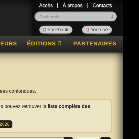
Accès
À propos
Contacts
Rechercher
TEURS
ÉDITIONS
PARTENAIRES
nnées confondues.
us pouvez retrouver la
liste complète des
2026