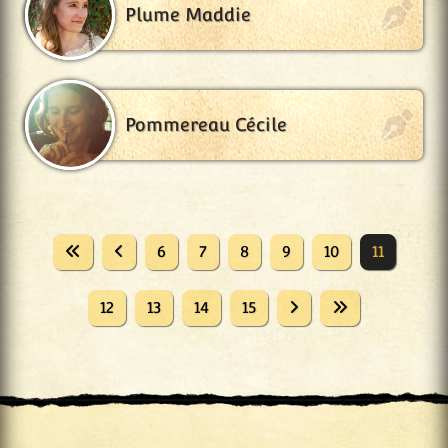
Plume Maddie
Pommereau Cécile
6
7
8
9
10
11
12
13
14
15