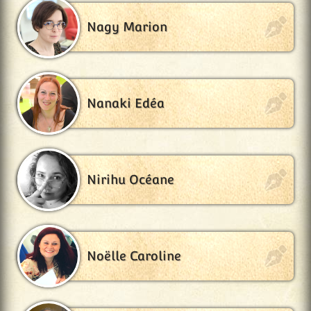
Nagy Marion
Nanaki Edéa
Nirihu Océane
Noëlle Caroline