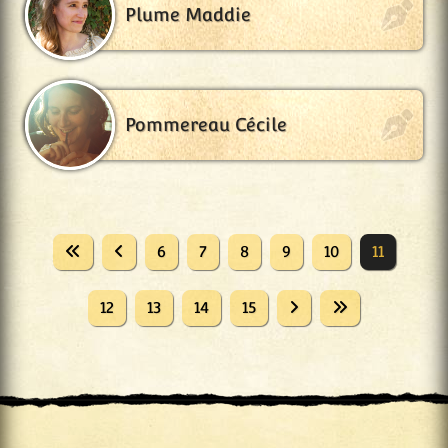
Plume Maddie
Pommereau Cécile
6
7
8
9
10
11
12
13
14
15