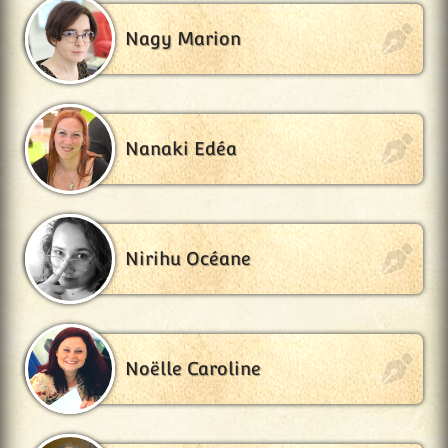
Nagy Marion
Nanaki Edéa
Nirihu Océane
Noëlle Caroline