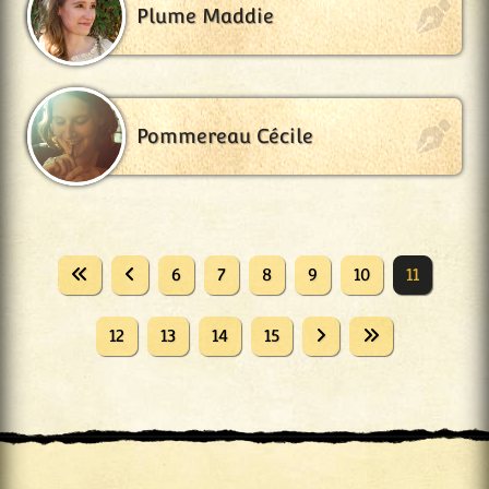
Plume Maddie
Pommereau Cécile
6
7
8
9
10
11
12
13
14
15