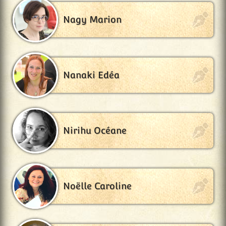
Nagy Marion
Nanaki Edéa
Nirihu Océane
Noëlle Caroline