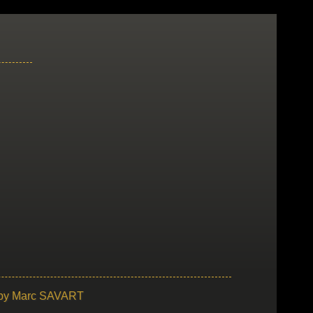
 by
Marc SAVART