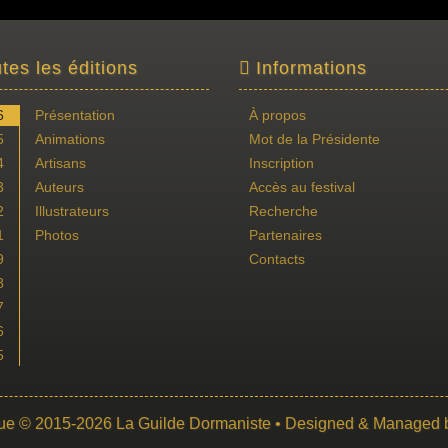
tes les éditions
Informations
6
Présentation
À propos
5
Animations
Mot de la Présidente
4
Artisans
Inscription
3
Auteurs
Accès au festival
2
Illustrateurs
Recherche
1
Photos
Partenaires
9
Contacts
8
7
6
5
ue
© 2015-2026
La Guilde Dormaniste
• Designed & Managed