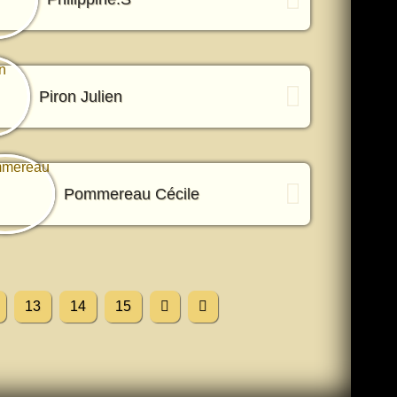
Piron Julien
Pommereau Cécile
13
14
15