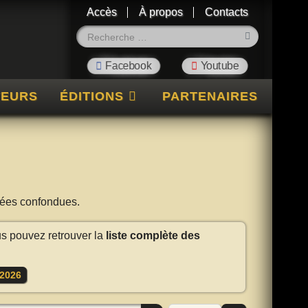
Accès
À propos
Contacts
Rechercher
TEURS
ÉDITIONS
PARTENAIRES
nnées confondues.
us pouvez retrouver la
liste complète des
2026