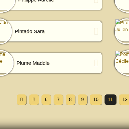
Pintado Sara
Plume Maddie
6
7
8
9
10
11
12