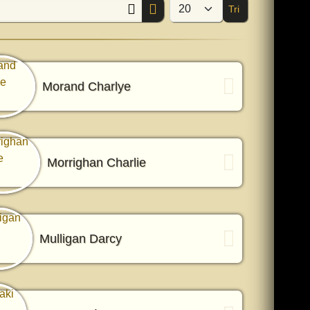
Tri
Afficher #
Morand Charlye
Morrighan Charlie
Mulligan Darcy