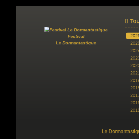
Tou
202
Festival
Le Dormantastique
202
202
202
202
202
201
201
201
201
201
Le Dormantastiq