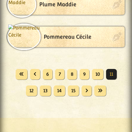
Plume Maddie
Pommereau Cécile
6
7
8
9
10
11
12
13
14
15