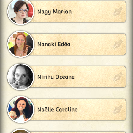
Nagy Marion
Nanaki Edéa
Nirihu Océane
Noëlle Caroline