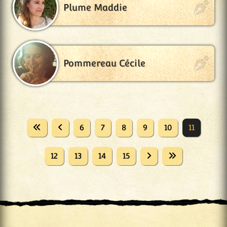
Plume Maddie
Pommereau Cécile
6
7
8
9
10
11
12
13
14
15