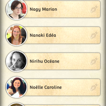
Nagy Marion
Nanaki Edéa
Nirihu Océane
Noëlle Caroline