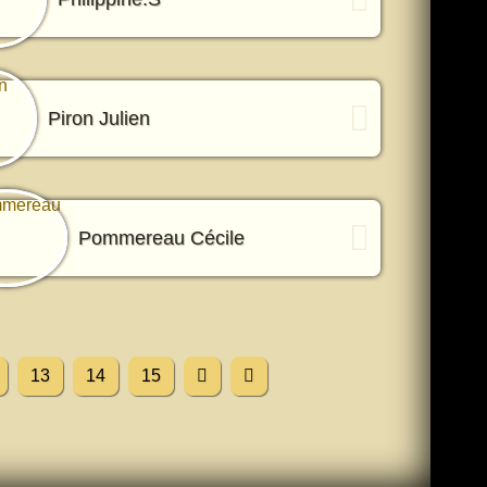
Piron Julien
Pommereau Cécile
13
14
15