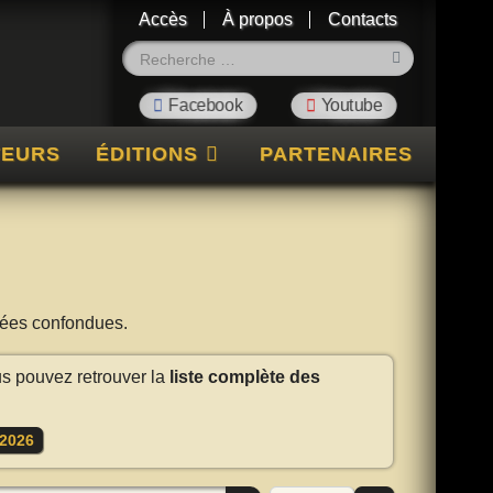
Accès
À propos
Contacts
Rechercher
TEURS
ÉDITIONS
PARTENAIRES
nnées confondues.
us pouvez retrouver la
liste complète des
2026