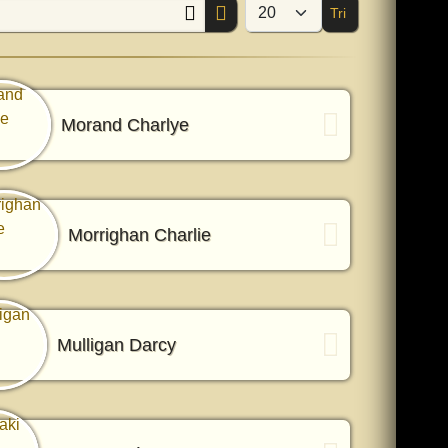
Tri
Afficher #
Morand Charlye
Morrighan Charlie
Mulligan Darcy