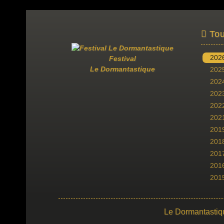
Tou
202
Festival
Le Dormantastique
202
202
202
202
202
201
201
201
201
201
Le Dormantastiq