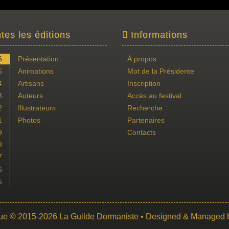
tes les éditions
Informations
6
Présentation
À propos
5
Animations
Mot de la Présidente
4
Artisans
Inscription
3
Auteurs
Accès au festival
2
Illustrateurs
Recherche
1
Photos
Partenaires
9
Contacts
8
7
6
5
ue
© 2015-2026
La Guilde Dormaniste
• Designed & Managed