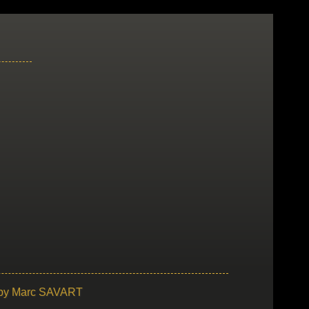
 by
Marc SAVART