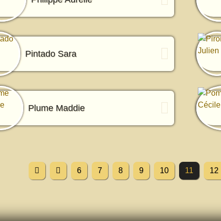
Pintado Sara
Plume Maddie
6
7
8
9
10
11
12