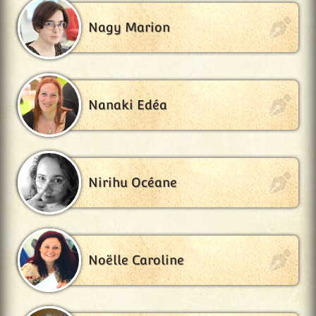
Nagy Marion
Nanaki Edéa
Nirihu Océane
Noëlle Caroline