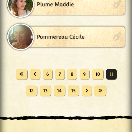
Plume Maddie
Pommereau Cécile
6
7
8
9
10
11
12
13
14
15