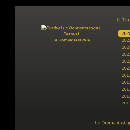
Tou
202
Festival
Le Dormantastique
202
202
202
202
202
201
201
201
201
201
Le Dormantastiq