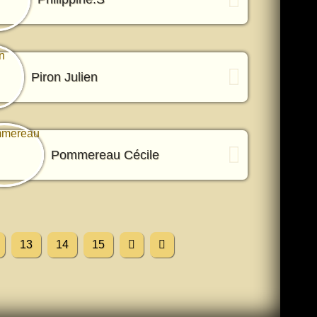
Piron Julien
Pommereau Cécile
13
14
15