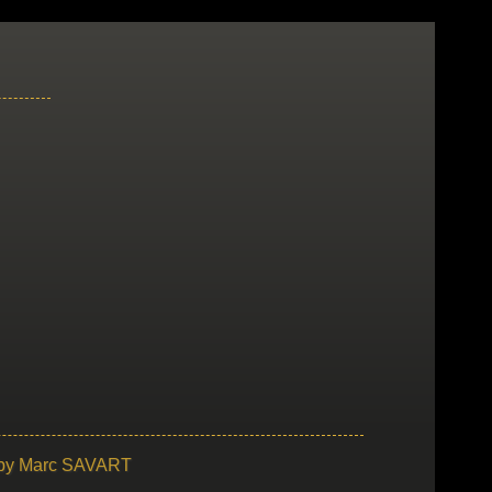
 by
Marc SAVART