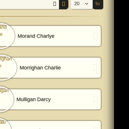
Tri
Afficher #
Morand Charlye
Morrighan Charlie
Mulligan Darcy