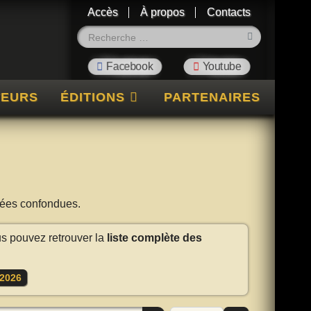
Accès
À propos
Contacts
Rechercher
TEURS
ÉDITIONS
PARTENAIRES
nnées confondues.
us pouvez retrouver la
liste complète des
2026