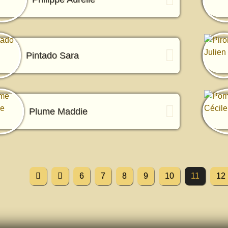
Pintado Sara
Plume Maddie
6
7
8
9
10
11
12