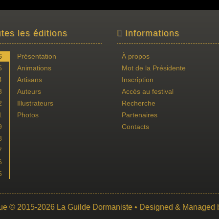
tes les éditions
Informations
6
Présentation
À propos
5
Animations
Mot de la Présidente
4
Artisans
Inscription
3
Auteurs
Accès au festival
2
Illustrateurs
Recherche
1
Photos
Partenaires
9
Contacts
8
7
6
5
ue
© 2015-2026
La Guilde Dormaniste
• Designed & Managed