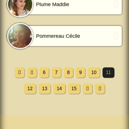
Plume Maddie
Pommereau Cécile
6
7
8
9
10
11
12
13
14
15