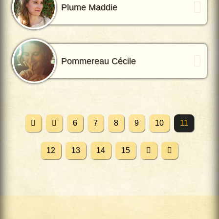
Plume Maddie
Pommereau Cécile
6
7
8
9
10
11
12
13
14
15