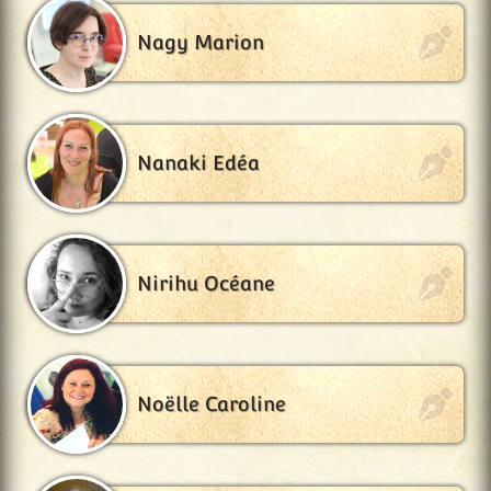
Nagy Marion
Nanaki Edéa
Nirihu Océane
Noëlle Caroline