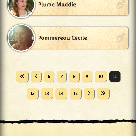
Plume Maddie
Pommereau Cécile
6
7
8
9
10
11
12
13
14
15